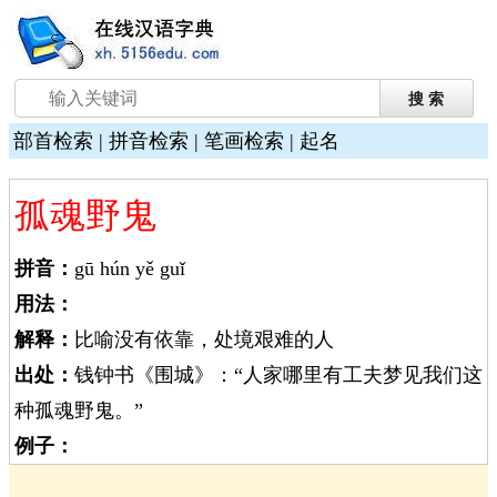
部首检索
|
拼音检索
|
笔画检索
|
起名
孤魂野鬼
拼音：
gū hún yě guǐ
用法：
解释：
比喻没有依靠，处境艰难的人
出处：
钱钟书《围城》：“人家哪里有工夫梦见我们这
种孤魂野鬼。”
例子：