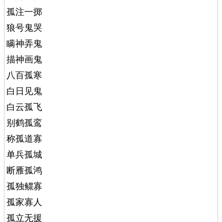
孤注一掷
狼号鬼哭
瞒神弄鬼
描神画鬼
八百孤寒
白日见鬼
白云孤飞
别鹤孤鸾
称孤道寡
单兵孤城
断雁孤鸿
孤独鳏寡
孤家寡人
孤立无援