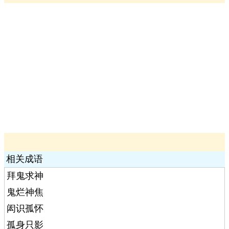
相关成语
拜鬼求神
鬼烂神焦
闳识孤怀
孤身只影