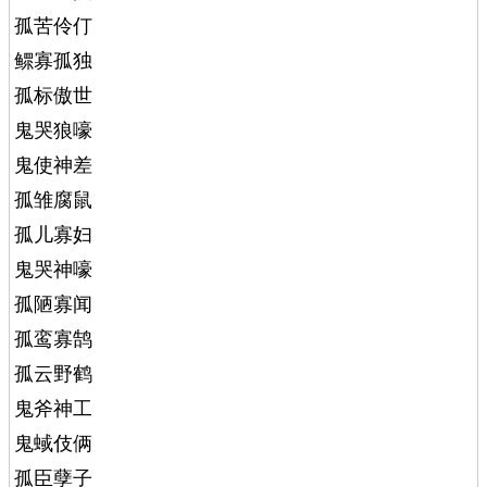
孤苦伶仃
鳏寡孤独
孤标傲世
鬼哭狼嚎
鬼使神差
孤雏腐鼠
孤儿寡妇
鬼哭神嚎
孤陋寡闻
孤鸾寡鹄
孤云野鹤
鬼斧神工
鬼蜮伎俩
孤臣孽子