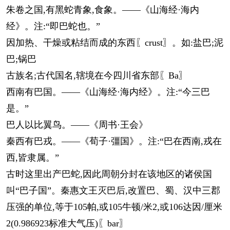
朱卷之国,有黑蛇青象,食象。——《山海经·海内
经》。注:“即巴蛇也。”
因加热、干燥或粘结而成的东西〖crust〗。如:盐巴;泥
巴;锅巴
古族名;古代国名,辖境在今四川省东部〖Ba〗
西南有巴国。——《山海经·海内经》。注:“今三巴
是。”
巴人以比翼鸟。——《周书·王会》
秦西有巴戎。——《荀子·彊国》。注:“巴在西南,戎在
西,皆隶属。”
古时这里出产巴蛇,因此周朝分封在该地区的诸侯国
叫“巴子国”。秦惠文王灭巴后,改置巴、蜀、汉中三郡
压强的单位,等于105帕,或105牛顿/米2,或106达因/厘米
2(0.986923标准大气压)〖bar〗