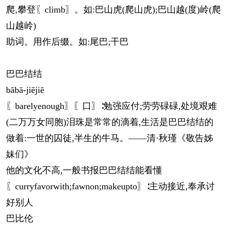
爬,攀登〖climb〗。如:巴山虎(爬山虎);巴山越(度)岭(爬
山越岭)
助词。用作后缀。如:尾巴;干巴
巴巴结结
bā
bā
-jiējiē
〖barelyenough〗〖口〗∶勉强应付;劳劳碌碌,处境艰难
(二万万女同胞)泪珠是常常的滴着,生活是巴巴结结的
做着:一世的囚徒,半生的牛马。——清·秋瑾《敬告姊
妹们》
他的文化不高,一般书报巴巴结结能看懂
〖curryfavorwith;fawnon;makeupto〗∶主动接近,奉承讨
好别人
巴比伦