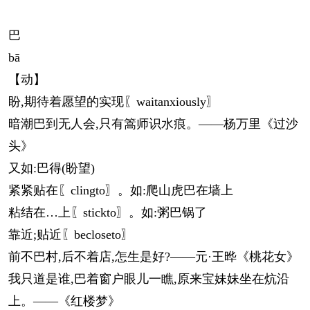
巴
bā
【动】
盼,期待着愿望的实现〖waitanxiously〗
暗潮巴到无人会,只有篙师识水痕。——杨万里《过沙
头》
又如:巴得(盼望)
紧紧贴在〖clingto〗。如:爬山虎巴在墙上
粘结在…上〖stickto〗。如:粥巴锅了
靠近;贴近〖becloseto〗
前不巴村,后不着店,怎生是好?——元·王晔《桃花女》
我只道是谁,巴着窗户眼儿一瞧,原来宝妹妹坐在炕沿
上。——《红楼梦》