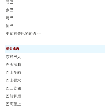
眨巴
乡巴
肩巴
倔巴
更多有关巴的词语>>
相关成语
东野巴人
巴头探脑
巴山夜雨
巴山蜀水
巴三览四
巴前算后
巴高望上