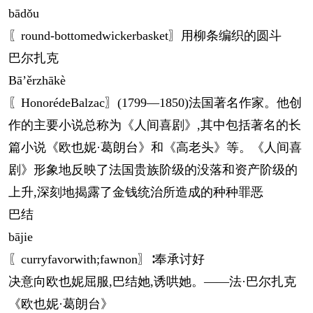
bā
dǒu
〖round-bottomedwickerbasket〗用柳条编织的圆斗
巴尔扎克
Bā’ěrzhākè
〖HonorédeBalzac〗(1799—1850)法国著名作家。他创
作的主要小说总称为《人间喜剧》,其中包括著名的长
篇小说《欧也妮·葛朗台》和《高老头》等。《人间喜
剧》形象地反映了法国贵族阶级的没落和资产阶级的
上升,深刻地揭露了金钱统治所造成的种种罪恶
巴结
bā
jie
〖curryfavorwith;fawnon〗∶奉承讨好
决意向欧也妮屈服,巴结她,诱哄她。——法·巴尔扎克
《欧也妮·葛朗台》