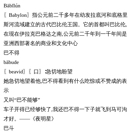
Bābǐlún
〖Babylon〗指公元前二千多年在幼发拉底河和底格里
斯河流域建立的古代巴比伦王国。它的首都叫巴比伦,
在现在伊拉克巴格达之南,公元前二千年到一千年间是
亚洲西部著名的商业和文化中心
巴不得
bā
bude
〖beavid〗〖口〗∶急切地盼望
她急切地望着他,巴不得看到有什么吃惊或不赞成的表
示
又叫“巴不能够”
车子开得已经够快了,我还巴不得一下子就飞到马可沟
才好。——《夜明星》
巴斗