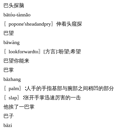
巴头探脑
bā
tóu-tànnǎo
〖popone'sheadandpry〗伸着头窥探
巴望
bā
wàng
〖lookforwardto〗[方言]∶盼望;希望
巴望你能来
巴掌
bā
zhang
〖palm〗∶人手的手指基部与腕部之间稍凹的部分
〖slap〗∶张开手掌迅速厉害的一击
他挨了一巴掌
巴子
bā
zi