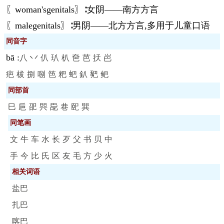
〖woman'sgenitals〗∶女阴——南方方言
〖malegenitals〗∶男阴——北方方言,多用于儿童口语
同音字
bā
:
八
丷
仈
玐
朳
夿
芭
扷
岜
疤
柭
捌
哵
笆
粑
蚆
釟
豝
鲃
同部首
巳
巵
巶
巺
巼
巷
巸
巽
同笔画
文
牛
车
水
长
歹
父
书
贝
中
手
今
比
氏
区
友
毛
方
少
火
相关词语
盐巴
扎巴
喀巴