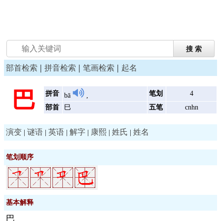
|
|
|
部首检索
拼音检索
笔画检索
起名
巴
拼音
笔划
4
bā
,
部首
巳
五笔
cnhn
演变
谜语
英语
解字
康熙
姓氏
姓名
|
|
|
|
|
|
笔划顺序
基本解释
巴