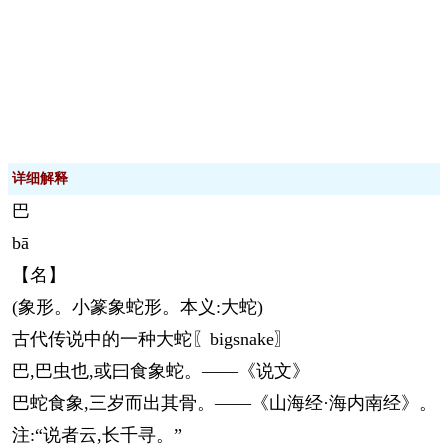
详细解释
巴
bā
【名】
(象形。小篆象蛇形。本义:大蛇)
古代传说中的一种大蛇〖bigsnake〗
巴,巴虫也,或曰食象蛇。——《说文》
巴蛇食象,三岁而出其骨。——《山海经·海内南经》。
注:“说者云,长千寻。”