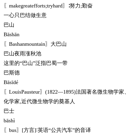
〖makegreatefforts;tryhard〗∶努力;勤奋
一心只巴结做生意
巴山
Bāshān
〖Bashanmountain〗大巴山
巴山夜雨涨秋池
这里的“巴山”泛指巴蜀一带
巴斯德
Bāsīdé
〖LouisPausteur〗(1822—1895)法国著名微生物学家、
化学家,近代微生物学的奠基人
巴士
bā
shì
〖bus〗[方言]∶英语“公共汽车”的音译