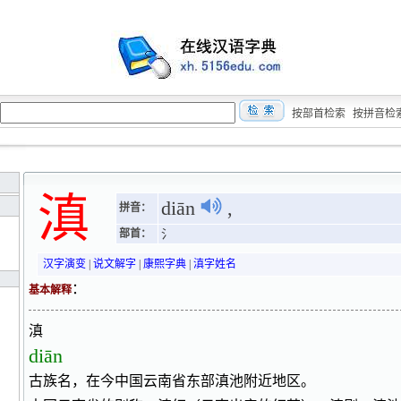
按部首检索
按拼音检
滇
diān
,
拼音：
部首：
氵
汉字演变
|
说文解字
|
康熙字典
|
滇字姓名
：
基本解释
滇
diān
古族名，在今中国云南省东部滇池附近地区。