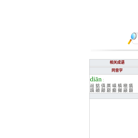
相关成语
同音字
diān
:
敁
掂
傎
厧
嵮
槙
槇
瘨
蹎
顚
顛
巅
癫
攧
巓
巔