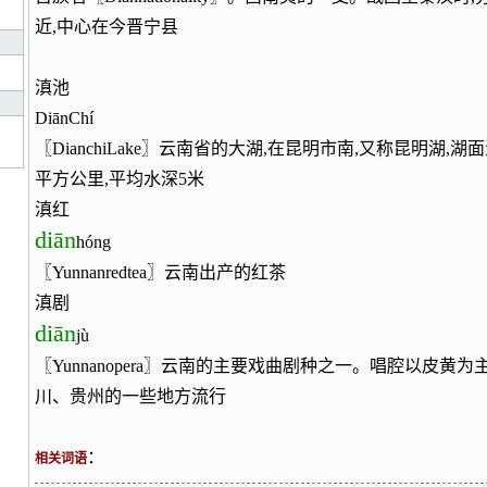
近,中心在今晋宁县
滇池
DiānChí
〖DianchiLake〗云南省的大湖,在昆明市南,又称昆明湖,湖面海
平方公里,平均水深5米
滇红
diān
hóng
〖Yunnanredtea〗云南出产的红茶
滇剧
diān
jù
〖Yunnanopera〗云南的主要戏曲剧种之一。唱腔以皮黄
川、贵州的一些地方流行
：
相关词语