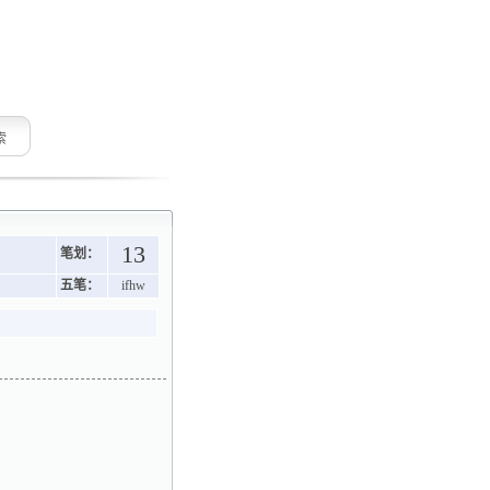
索
13
笔划：
五笔：
ifhw