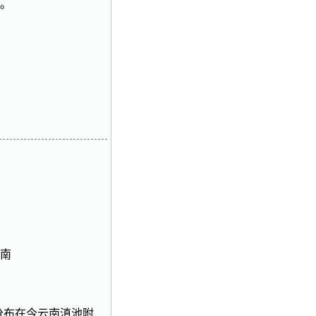
。
南
时,分布在今云南滇池附