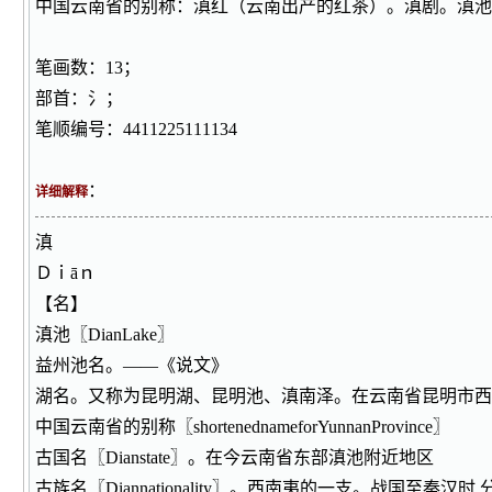
中国云南省的别称：滇红（云南出产的红茶）。滇剧。滇池
笔画数：13；
部首：氵；
笔顺编号：4411225111134
：
详细解释
滇
Ｄｉāｎ
【名】
滇池〖DianLake〗
益州池名。——《说文》
湖名。又称为昆明湖、昆明池、滇南泽。在云南省昆明市西
中国云南省的别称〖shortenednameforYunnanProvince〗
古国名〖Dianstate〗。在今云南省东部滇池附近地区
古族名〖Diannationality〗。西南夷的一支。战国至秦汉