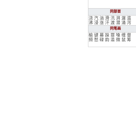
同部首
浇
汽
汹
滑
汛
湃
潳
滥
沸
浸
涨
汗
渡
潜
涌
泻
同笔画
榆
键
幕
跺
罪
嗓
缠
督
频
愁
碌
韵
滥
微
鼠
筹