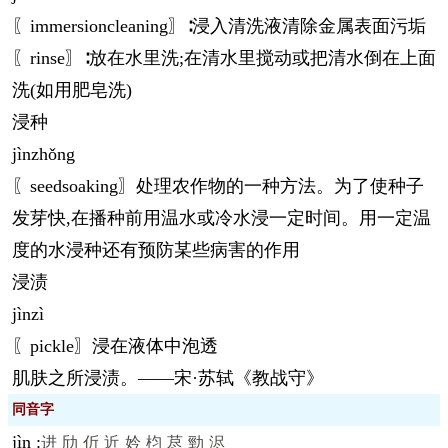
〖immersioncleaning〗∶浸入清洗液清除金属表面污垢
〖rinse〗∶放在水里洗;在清水里搅动或把清水倒在上面
洗(如用肥皂洗)
浸种
jìn
zhǒng
〖seedsoaking〗处理农作物的一种方法。为了使种子
发芽快,在播种前用温水或冷水浸一定时间。用一定温
度的水浸种还有预防某些病害的作用
浸渍
jìn
zì
〖pickle〗浸在液体中泡透
肌肤之所浸渍。——宋·苏轼《教战守》
同音字
jìn
:
进
劤
伒
近
妗
枃
荩
勁
浕