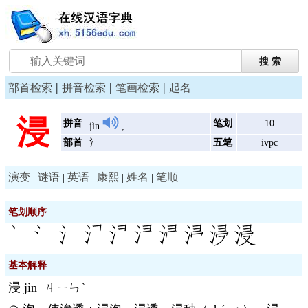
|
|
|
部首检索
拼音检索
笔画检索
起名
浸
拼音
笔划
10
jìn
,
部首
氵
五笔
ivpc
演变
谜语
英语
康熙
姓名
笔顺
|
|
|
|
|
笔划顺序
基本解释
浸
jìn
ㄐㄧㄣˋ