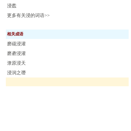
浸蠹
更多有关浸的词语>>
相关成语
磨礲浸灌
磨砻浸灌
潦原浸天
浸润之谮