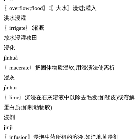
〖overflow;flood〗∶〖大水〗漫进;灌入
洪水浸灌
〖irrigate〗∶灌溉
放水浸灌秧田
浸化
jìn
huà
〖macerate〗把固体物质浸软,用浸渍法使离析
浸灰
jìn
huī
〖lime〗沉浸在石灰溶液中以除去毛发(如鞣皮)或溶解
蛋白质(如制动物胶)
浸剂
jìn
jì
〖infusion〗浸泡生药所得的溶液,如洋地黄浸剂