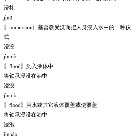
浸礼
jìn
lǐ
〖immersion〗基督教受洗而把人身浸入水中的一种仪
式
浸没
jìn
mò
〖flood〗沉入液体中
将轴承浸没在油中
浸没
jìn
mò
〖flood〗用水或其它液体覆盖或使覆盖
将轴承浸没在油中
浸泡
jìn
pào