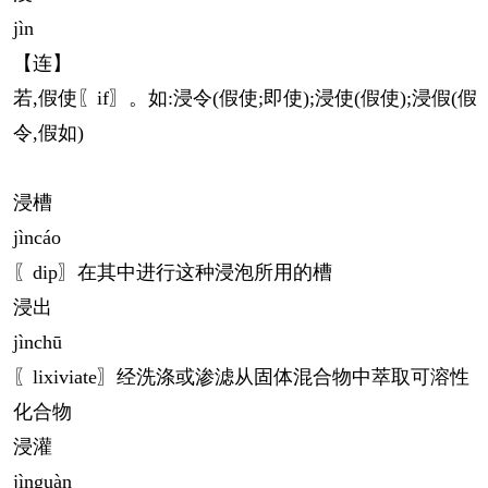
jìn
【连】
若,假使〖if〗。如:浸令(假使;即使);浸使(假使);浸假(假
令,假如)
浸槽
jìn
cáo
〖dip〗在其中进行这种浸泡所用的槽
浸出
jìn
chū
〖lixiviate〗经洗涤或渗滤从固体混合物中萃取可溶性
化合物
浸灌
jìn
guàn