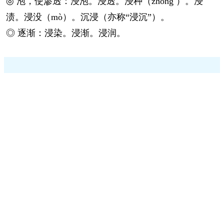
◎ 泡，使渗透：浸泡。浸透。浸种（zhóng ）。浸
渍。浸没（mò）。沉浸（亦称“浸沉”）。
◎ 逐渐：浸染。浸渐。浸润。