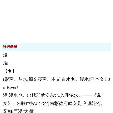
详细解释
浸
Jìn
【名】
(形声。从水,籀文寝声。本义:古水名。浸水)同本义〖J
inRiver〗
浸,浸水也。出魏郡武安东北,入呼沱水。——《说
文》。朱骏声按,出今河南彰德府武安县,入虖沱河。
又如:巨浸(大湖)