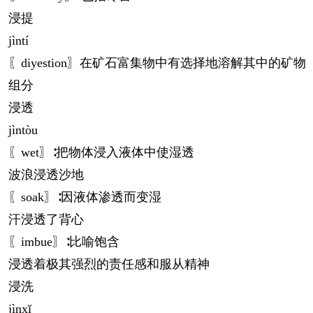
浸提
jìn
tí
〖diyestion〗在矿石富集物中有选择地溶解其中的矿物
组分
浸透
jìn
tòu
〖wet〗∶把物体浸入液体中使湿透
波浪浸透沙地
〖soak〗∶因液体渗透而变湿
汗浸透了背心
〖imbue〗∶比喻饱含
浸透着极其强烈的责任感和服从精神
浸洗
jìn
xǐ