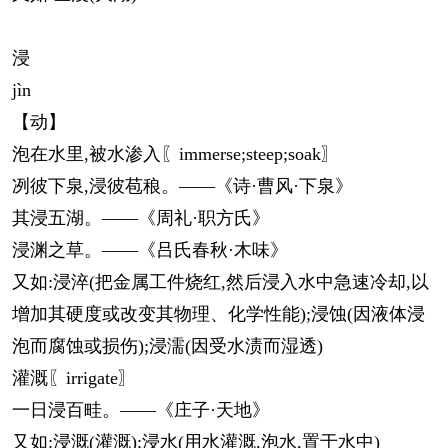
浸
jìn
【动】
泡在水里,被水渗入〖immerse;steep;soak〗
冽彼下泉,浸彼苞稂。——《诗·曹风·下泉》
其浸五湖。——《周礼·职方氏》
浸渊之草。——《吕氏春秋·木味》
又如:浸淬(把金属工件烧红,然后浸入水中急速冷却,以
增加其硬度或改变其物理、化学性能);浸蚀(因液体浸
泡而腐蚀或损伤);浸濡(因受水渍而湿透)
灌溉〖irrigate〗
一日浸百畦。——《庄子·天地》
又如:浸溉(灌溉);浸水(用水灌溉,泡水,置于水中)