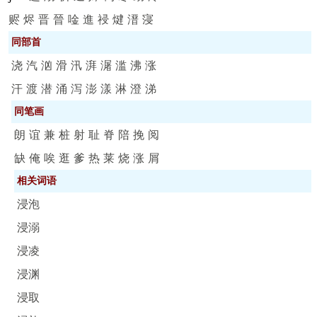
赆
烬
晋
晉
唫
進
祲
煡
溍
寖
同部首
浇
汽
汹
滑
汛
湃
潳
滥
沸
涨
汗
渡
潜
涌
泻
澎
漾
淋
澄
涕
同笔画
朗
谊
兼
桩
射
耻
脊
陪
挽
阅
缺
俺
唉
逛
爹
热
莱
烧
涨
屑
相关词语
浸泡
浸溺
浸凌
浸渊
浸取