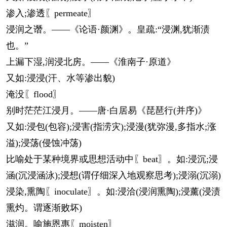
渗入;渗透〖permeate〗
浸润之谮。——《论语·颜渊》。皇疏:“浸渊,犹渐渍
也。”
上漏下湿,润浸北房。——《淮南子·原道》
又如:浸浸(汗、水等渗出貌)
淹没〖flood〗
别时茫茫江浸月。——唐·白居易《琵琶行(并序)》
又如:浸包(包容);浸害(指涝灾);浸漫(犹弥漫,多指水;涨
溢);浸荡(侵蚀冲荡)
比喻处于某种境界或思想活动中〖beat〗。如:浸沉;浸
涵(沉浸涵泳);浸想(谓仔细深入地观察思考);浸溺(沉溺)
浸染,熏陶〖inoculate〗。如:浸洽(浸润熏陶);浸薰(浸渍
熏灼。谓逐渐败坏)
滋润。喻施恩惠〖moisten〗