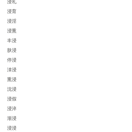
浸礼
浸育
浸淫
浸熏
丰浸
肤浸
停浸
渰浸
熏浸
沈浸
浸假
浸淬
渐浸
浸浸