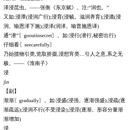
泽浸昆虫。——张衡《东京赋》。注:“润也。”
又如:浸潭(浸润广衍);浸育(浸毓。滋润养育);浸漉(浸
润。喻恩泽下施);浸泽(润泽。喻普施恩译)
通“潜”〖gooutinsecret〗。如:浸行(潜行,秘密出行)
仔细看〖seecarefully〗
乃始揽物引类,览取挢掇,浸想宵类…引人之意,系之无
极。——《淮南子》
浸
jìn
【副】
渐渐〖gradually〗。如:浸盛(浸强。逐渐强盛);浸疏(逐
渐疏远);浸润不行(不受浸染);浸淫(逐渐。形容分量渐
渐增加)
浸