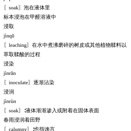
〖soak〗泡在液体里
标本浸泡在甲醛溶液中
浸取
jìn
qǔ
〖leaching〗在水中煮沸磨碎的树皮或其他植物鞣料以
萃取鞣酸的过程
浸染
jìn
rǎn
〖inoculate〗逐渐沾染
浸润
jìn
rùn
〖soak〗∶液体渐渐渗入或附着在固体表面
春雨浸润着田野
〖calumny〗∶也指谗言