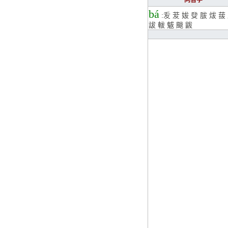
同音字
bá
:
叐
茇
妭
癹
胈
炦
菝
詙
軷
魃
颰
鼥