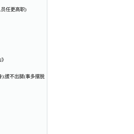
人员任更高职)
山》
脱身);拔不出腿(事多摆脱