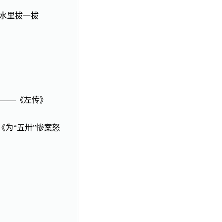
在水里拔一拔
。——《左传》
《为“五卅”惨案怒