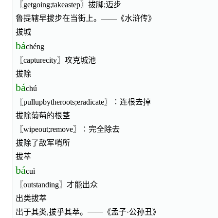
〖getgoing;takeastep〗拔脚;迈步
鲁提辖早拔步在当街上。——《水浒传》
拔城
bá
chéng
〖capturecity〗攻克城池
拔除
bá
chú
〖pullupbytheroots;eradicate〗∶连根去掉
拔除葡萄的根茎
〖wipeout;remove〗∶完全除去
拔除了敌军哨所
拔萃
bá
cuì
〖outstanding〗才能出众
出类拔萃
出于其类,拔乎其萃。——《孟子·公孙丑》