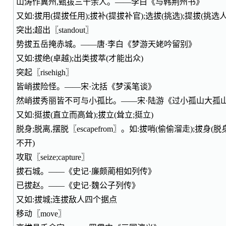
山涛作冀州,甄拔三十余人。——李白《与韩荆州书》
又如:拔用(提拔任用);拔补(提拔补官);选拔(挑选);提拔(挑选
突出;超出〖standout〗
势拔五岳掩赤城。——唐·李白《梦游天姥吟留别》
又如:拔绝(卓越);出类拔萃(才能出众)
突起〖risehigh〗
皆峭拔险怪。——宋·沈括《梦溪笔谈》
然峭拔秀丽皆不可与小孤比。——宋·陆游《过小孤山大孤
又如:挺拔(直立而高耸);拔立(耸立;挺立)
脱身;脱离,摆脱〖escapefrom〗。如:拔哨(偷偷溜走);拔身(
不开)
攻取〖seize;capture〗
拔石城。——《史记·廉颇蔺相如列传》
已拔赵。——《史记·魏公子列传》
又如:拔城;连拔敌人四个据点
移动〖move〗