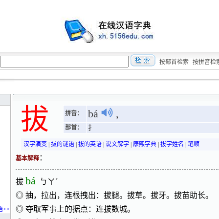
按部首检索
按拼音检
拔
bá
,
拼音：
部首：
扌
汉字演变
|
拔的谜语
|
拔的英语
|
说文解字
|
康熙字典
|
拔字姓名
|
笔顺
：
基本解释
bá
拔
ㄅㄚˊ
◎ 抽，拉出，连根拽出：拔腿。拔草。拔牙。拔苗助长。
◎ 夺取军事上的据点：连拔数城。
>>