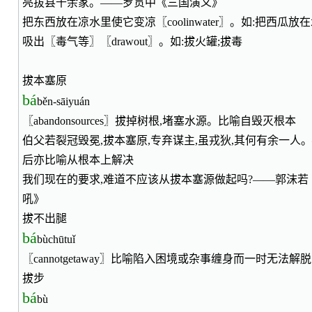
亮拔县千余家。——罗贯中《三国演义》
把东西放在凉水里使它变凉〖coolinwater〗。如:把西瓜放
吸出〖毒气等〗〖drawout〗。如:拔火罐;拔毒
拔本塞原
bá
běn-sāiyuán
〖abandonsources〗拔掉树根,堵塞水源。比喻自毁灭根本
伯父若裂冠毁冕,拔本塞原,专弃谋主,虽戎狄,其何有余一人
后亦比喻从根本上解决
我们现在的要求,难道不应该从拔本塞源做起吗?——郭沫若
吼》
拔不出腿
bá
bùchūtuǐ
〖cannotgetaway〗比喻陷入困境或杂事缠身而一时无法解脱
拔步
bá
bù