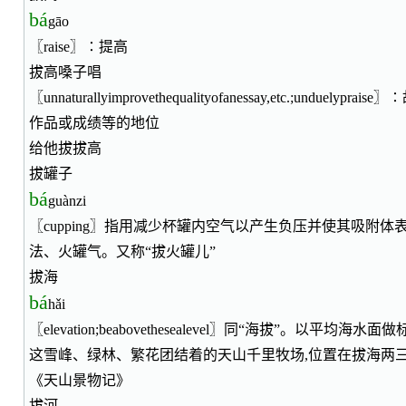
bá
gāo
〖raise〗∶提高
拔高嗓子唱
〖unnaturallyimprovethequalityofanessay,etc.;unduel
作品或成绩等的地位
给他拔拔高
拔罐子
bá
guànzi
〖cupping〗指用减少杯罐内空气以产生负压并使其吸附
法、火罐气。又称“拔火罐儿”
拔海
bá
hǎi
〖elevation;beabovethesealevel〗同“海拔”。以平均
这雪峰、绿林、繁花团结着的天山千里牧场,位置在拔海两
《天山景物记》
拔河