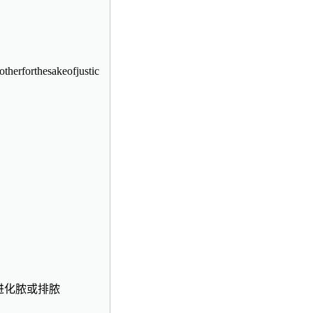
therforthesakeofjustic
以促进化脓或排脓