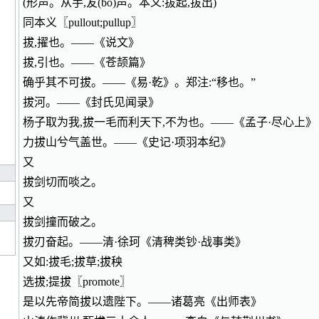
(形声。从手,犮(bó)声。本义:拔起,拔出)
同本义〖pullout;pullup〗
拔,擢也。——《说文》
拔,引也。——《苍颉篇》
确乎其不可拔。——《易·乾》。郑注:“移也。”
拔河。——《封氏见闻录》
杨子取为我,拔一毛而利天下,不为也。——《孟子·尽心上》
力拔山兮气盖世。——《史记·项羽本纪》
又
拔剑切而啖之。
又
拔剑撞而破之。
拔刃奋起。——清·徐珂《清稗类钞·战事类》
又如:拔毛;拔草;拔秧
选拔;提拔〖promote〗
是以先帝简拔以遗陛下。——诸葛亮《出师表》