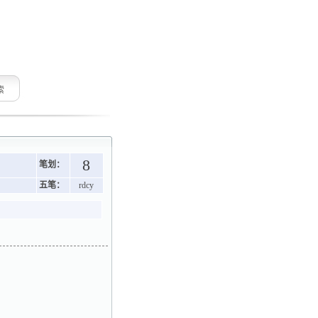
索
8
笔划：
五笔：
rdcy