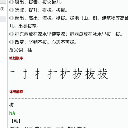
◎ 吸出：拔毒。拔火罐儿。
跋
◎ 选取，提升：提拔。拔擢。
◎ 超出，高出：海拔。挺拔。拔地（山、树、建筑物等高
儿。出类拔萃。
◎ 把东西放在凉水里使变凉：把西瓜放在冰水里拔一拔。
◎ 改变：坚韧不拔。心志不可拔。
反义词：插
：
笔划顺序
：
详细解释
拔
bá
【动】