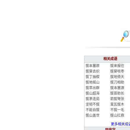
相关成语
拔本塞原
拔来报往
拔葵去织
拔葵啖枣
拔丁抽楔
拔地倚天
拔地摇山
拔刀相助
拔萃出群
拔本塞源
拔山超海
拔苗助长
拔茅连茹
箭拔弩张
坚韧不拔
蜚瓦拔木
不能自拔
不拔一毛
拔山盖世
拔山扛鼎
更多相关成语