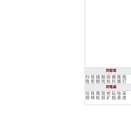
同部首
扫
拾
插
抛
拐
搁
挽
抱
拖
拒
掀
找
拍
托
擂
打
同笔画
垃
枝
限
现
咐
玩
怡
采
郑
林
轮
拐
矿
抱
承
虎