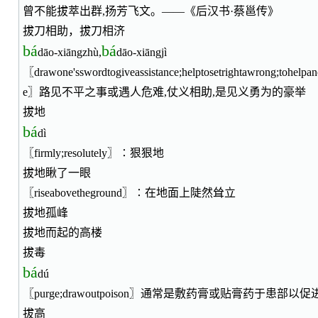
曾不能拔萃出群,扬芳飞文。——《后汉书·蔡邕传》
拔刀相助，拔刀相济
bá
bá
dāo-xiāngzhù,
dāo-xiāngjì
〖drawone'sswordtogiveassistance;helptosetrightawrong;tohelpano
e〗路见不平之事或遇人危难,仗义相助,是见义勇为的豪举
拔地
bá
dì
〖firmly;resolutely〗∶狠狠地
拔地瞅了一眼
〖riseabovetheground〗∶在地面上陡然耸立
拔地孤峰
拔地而起的高楼
拔毒
bá
dú
〖purge;drawoutpoison〗通常是敷药膏或贴膏药于患部
拔高