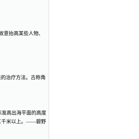
ypraise〗∶故意抬高某些人物、
体表的治疗方法。古称角
海水面做标准高出海平面的高度
三千米以上。——碧野