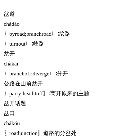
岔道
chà
dào
〖byroad;branchroad〗∶岔路
〖turnout〗∶歧路
岔开
chà
kāi
〖branchoff;diverge〗∶分开
公路在山前岔开
〖parry;headitoff〗∶离开原来的主题
岔开话题
岔口
chà
kǒu
〖roadjunction〗道路的分岔处