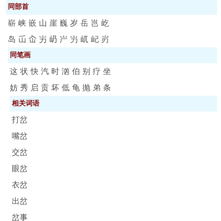
同部首
崭
峡
嵌
山
崖
巍
岁
岳
岂
屹
岛
屲
屳
屴
屷
屵
屶
屼
屺
岃
同笔画
这
状
快
汽
时
汹
伯
别
疗
坐
妨
秀
启
贡
坏
低
龟
抛
弟
条
相关词语
打岔
嘴岔
交岔
眼岔
衣岔
出岔
岔事