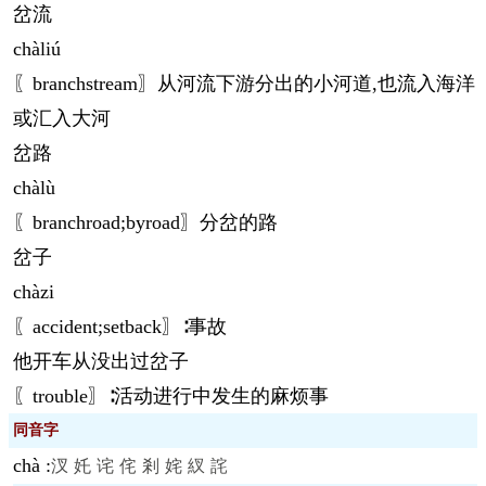
岔流
chà
liú
〖branchstream〗从河流下游分出的小河道,也流入海洋
或汇入大河
岔路
chà
lù
〖branchroad;byroad〗分岔的路
岔子
chà
zi
〖accident;setback〗∶事故
他开车从没出过岔子
〖trouble〗∶活动进行中发生的麻烦事
同音字
chà
:
汊
奼
诧
侘
剎
姹
紁
詫