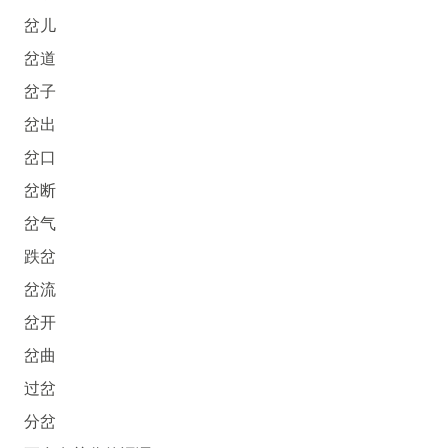
岔儿
岔道
岔子
岔出
岔口
岔断
岔气
跌岔
岔流
岔开
岔曲
过岔
分岔