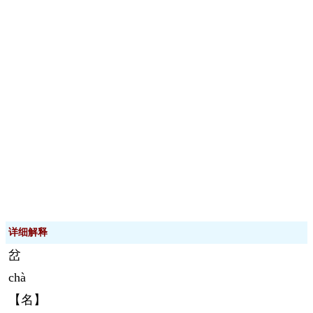
详细解释
岔
chà
【名】