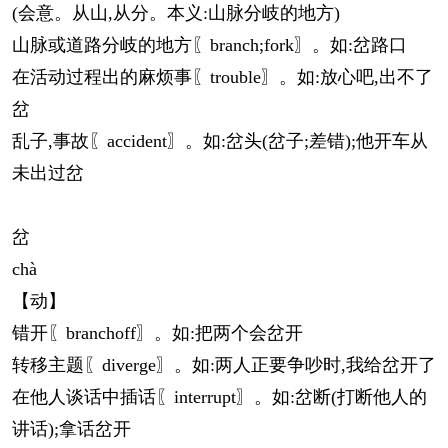
(会意。从山,从分。本义:山脉分岐的地方)
山脉或道路分岐的地方〖branch;fork〗。如:岔路口
在活动过程出的麻烦事〖trouble〗。如:放心吧,出不了
岔
乱子,事故〖accident〗。如:岔头(岔子;差错);他开车从
未出过岔
岔
chà
【动】
错开〖branchoff〗。如:把两个会岔开
转移主题〖diverge〗。如:两人正要争吵时,我给岔开了
在他人谈话中插话〖interrupt〗。如:岔断(打断他人的
讲话);拿话岔开