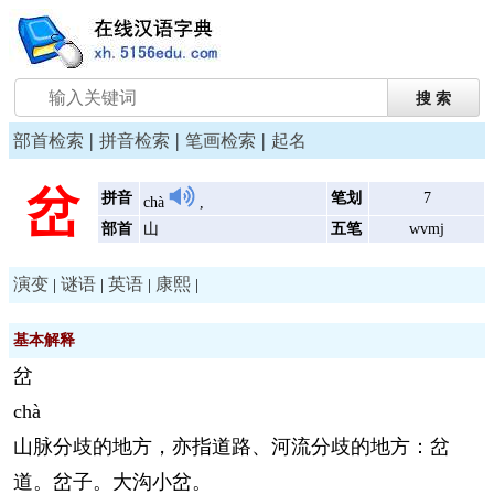
|
|
|
部首检索
拼音检索
笔画检索
起名
岔
拼音
笔划
7
chà
,
部首
山
五笔
wvmj
演变
谜语
英语
康熙
|
|
|
|
基本解释
岔
chà
山脉分歧的地方，亦指道路、河流分歧的地方：岔
道。岔子。大沟小岔。