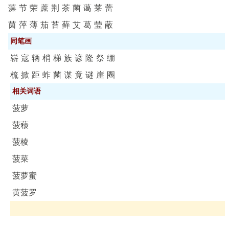
藻
节
荣
蔗
荆
茶
菌
蔼
莱
蕾
茵
萍
薄
茄
苔
藓
艾
葛
莹
蔽
同笔画
崭
寇
辆
梢
梯
族
谚
隆
祭
绷
梳
掀
距
蚱
菌
谋
竟
谜
崖
圈
相关词语
菠萝
菠薐
菠棱
菠菜
菠萝蜜
黄菠罗