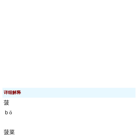
详细解释
菠
ｂō
菠菜