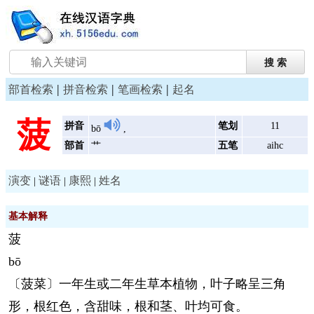
|
|
|
部首检索
拼音检索
笔画检索
起名
菠
拼音
笔划
11
bō
,
部首
艹
五笔
aihc
演变
谜语
康熙
姓名
|
|
|
基本解释
菠
bō
〔菠菜〕一年生或二年生草本植物，叶子略呈三角
形，根红色，含甜味，根和茎、叶均可食。