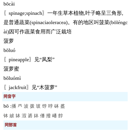
bō
cài
〖spinage;spinach〗一年生草本植物,叶子略呈三角形,
是普通蔬菜(spinaciaoleracea)。有的地区叫菠菜(
bō
léngc
ài)因可作蔬菜食用而广泛栽培
菠萝
bō
luó
〖pineapple〗见“凤梨”
菠萝蜜
bō
luómì
〖jackfruit〗见“木菠萝”
同音字
bō
:
播
癶
波
拨
玻
饽
哱
砵
盋
钵
紴
缽
溊
碆
鉢
僠
撥
嶓
餑
同部首