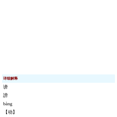
详细解释
谤
謗
bàng
【动】