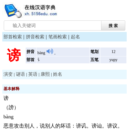
|
|
|
部首检索
拼音检索
笔画检索
起名
谤
拼音
笔划
12
bàng
,
部首
讠
五笔
yupy
演变
谜语
英语
康熙
姓名
|
|
|
|
基本解释
谤
（謗）
bàng
恶意攻击别人，说别人的坏话：谤讥。谤讪。谤议。