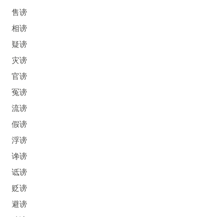
售谤
相谤
疑谤
灾谤
官谤
冤谤
流谤
假谤
浮谤
谗谤
诋谤
贬谤
避谤