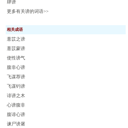
肆谤
更多有关谤的词语>>
相关成语
薏苡之谤
薏苡蒙谤
使性谤气
腹非心谤
飞谋荐谤
飞谋钓谤
诽谤之木
心谤腹非
腹诽心谤
谏尸谤屠