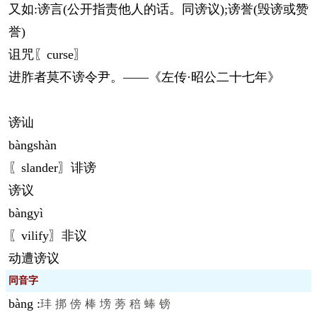
又如:谤言(公开指责他人的话。同谤议);谤誉(毁谤或赞
誉)
诅咒〖curse〗
进胙者莫不谤令尹。——《左传·昭公二十七年》
谤讪
bàng
shàn
〖slander〗诽谤
谤议
bàng
yì
〖vilify〗非议
动遭谤议
同音字
bàng
:
玤
挷
傍
棒
塝
蒡
稖
蜯
镑