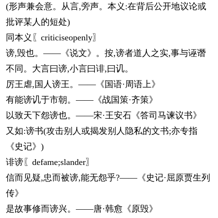
(形声兼会意。从言,旁声。本义:在背后公开地议论或
批评某人的短处)
同本义〖criticiseopenly〗
谤,毁也。——《说文》。按,谤者道人之实,事与诬谮
不同。大言曰谤,小言曰诽,曰讥。
厉王虐,国人谤王。——《国语·周语上》
有能谤讥于市朝。——《战国策·齐策》
以致天下怨谤也。——宋·王安石《答司马谏议书》
又如:谤书(攻击别人或揭发别人隐私的文书;亦专指
《史记》)
诽谤〖defame;slander〗
信而见疑,忠而被谤,能无怨乎?——《史记·屈原贾生列
传》
是故事修而谤兴。——唐·韩愈《原毁》