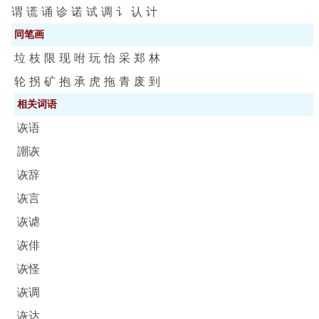
谓
谎
诵
诊
诺
试
调
讠
认
计
同笔画
垃
枝
限
现
咐
玩
怡
采
郑
林
轮
拐
矿
抱
承
虎
拖
青
废
到
相关词语
诙语
謿诙
诙辞
诙言
诙谑
诙俳
诙怪
诙调
诙达