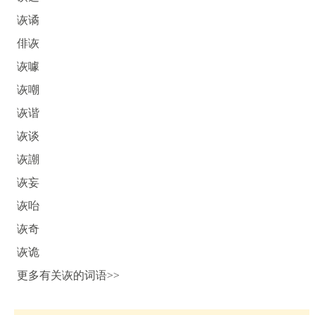
诙谲
俳诙
诙噱
诙嘲
诙谐
诙谈
诙謿
诙妄
诙咍
诙奇
诙诡
更多有关诙的词语>>