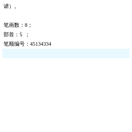
谑）。
笔画数：8；
部首：讠；
笔顺编号：45134334