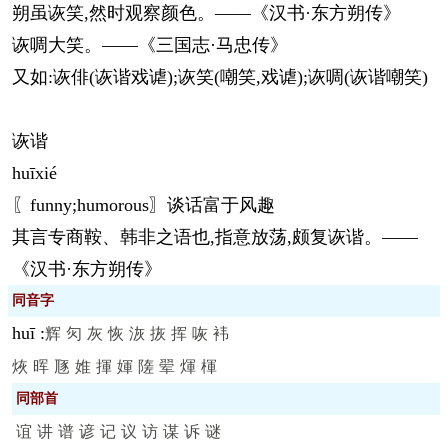
朔虽诙笑,然时观察颜色。——《汉书·东方朔传》
诙啁大笑。——《三国志·马忠传》
又如:诙俳(诙谐戏谑);诙笑(嘲笑,戏谑);诙啁(诙谐嘲笑)
诙谐
huī
xié
〖funny;humorous〗谈话富于风趣
其言专商鞍、韩非之语也,指意放荡,颇复诙谐。——
《汉书·东方朔传》
同音字
huī
:
辉
灳
灰
恢
洃
拻
挥
咴
袆
烣
晖
豗
婎
揮
媈
隓
翚
煇
楎
同部首
谊
讲
谱
谚
记
议
访
谋
诉
谜