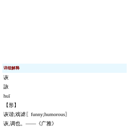
详细解释
诙
詼
huī
【形】
诙谐;戏谑〖funny;humorous〗
诙,调也。——《广雅》