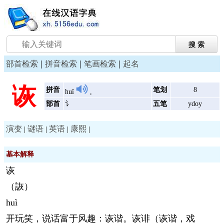
|
|
|
部首检索
拼音检索
笔画检索
起名
诙
拼音
笔划
8
huī
,
部首
讠
五笔
ydoy
演变
谜语
英语
康熙
|
|
|
|
基本解释
诙
（詼）
huì
开玩笑，说话富于风趣：诙谐。诙诽（诙谐，戏