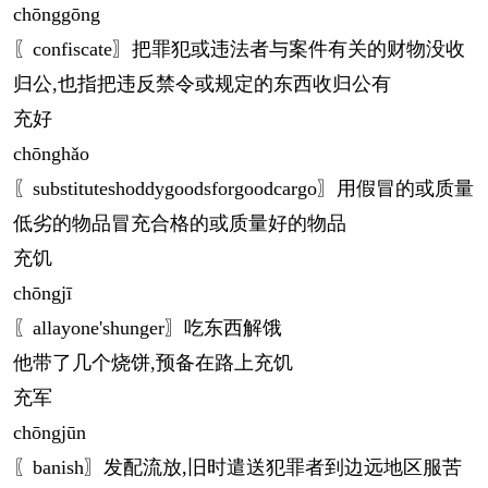
chōng
gōng
〖confiscate〗把罪犯或违法者与案件有关的财物没收
归公,也指把违反禁令或规定的东西收归公有
充好
chōng
hǎo
〖substituteshoddygoodsforgoodcargo〗用假冒的或质量
低劣的物品冒充合格的或质量好的物品
充饥
chōng
jī
〖allayone'shunger〗吃东西解饿
他带了几个烧饼,预备在路上充饥
充军
chōng
jūn
〖banish〗发配流放,旧时遣送犯罪者到边远地区服苦