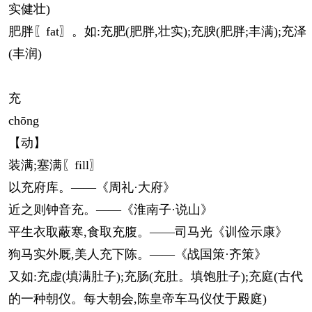
实健壮)
肥胖〖fat〗。如:充肥(肥胖,壮实);充腴(肥胖;丰满);充泽
(丰润)
充
chōng
【动】
装满;塞满〖fill〗
以充府库。——《周礼·大府》
近之则钟音充。——《淮南子·说山》
平生衣取蔽寒,食取充腹。——司马光《训俭示康》
狗马实外厩,美人充下陈。——《战国策·齐策》
又如:充虚(填满肚子);充肠(充肚。填饱肚子);充庭(古代
的一种朝仪。每大朝会,陈皇帝车马仪仗于殿庭)