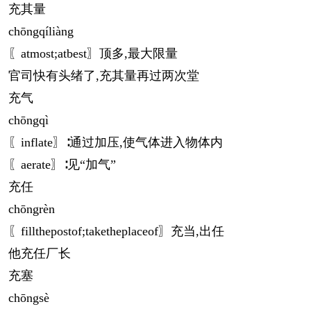
充其量
chōng
qíliàng
〖atmost;atbest〗顶多,最大限量
官司快有头绪了,充其量再过两次堂
充气
chōng
qì
〖inflate〗∶通过加压,使气体进入物体内
〖aerate〗∶见“加气”
充任
chōng
rèn
〖fillthepostof;taketheplaceof〗充当,出任
他充任厂长
充塞
chōng
sè