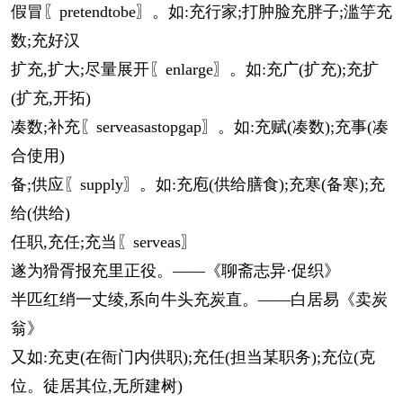
假冒〖pretendtobe〗。如:充行家;打肿脸充胖子;滥竽充
数;充好汉
扩充,扩大;尽量展开〖enlarge〗。如:充广(扩充);充扩
(扩充,开拓)
凑数;补充〖serveasastopgap〗。如:充赋(凑数);充事(凑
合使用)
备;供应〖supply〗。如:充庖(供给膳食);充寒(备寒);充
给(供给)
任职,充任;充当〖serveas〗
遂为猾胥报充里正役。——《聊斋志异·促织》
半匹红绡一丈绫,系向牛头充炭直。——白居易《卖炭
翁》
又如:充吏(在衙门内供职);充任(担当某职务);充位(克
位。徒居其位,无所建树)