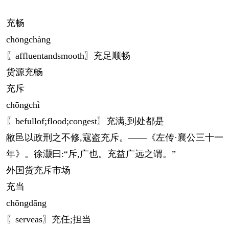
充畅
chōng
chàng
〖affluentandsmooth〗充足顺畅
货源充畅
充斥
chōng
chì
〖befullof;flood;congest〗充满,到处都是
敝邑以政刑之不修,寇盗充斥。——《左传·襄公三十一
年》。徐灏曰:“斥,广也。充益广远之谓。”
外国货充斥市场
充当
chōng
dāng
〖serveas〗充任;担当