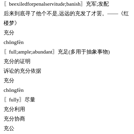
〖beexiledforpenalservitude;banish〗充军;发配
后来到底寻了他个不是,远远的充发了才罢。——《红
楼梦》
充分
chōng
fèn
〖full;ample;abundant〗充足(多用于抽象事物)
充分的证明
诉讼的充分依据
充分
chōng
fèn
〖fully〗尽量
充分利用
充分协商
充公