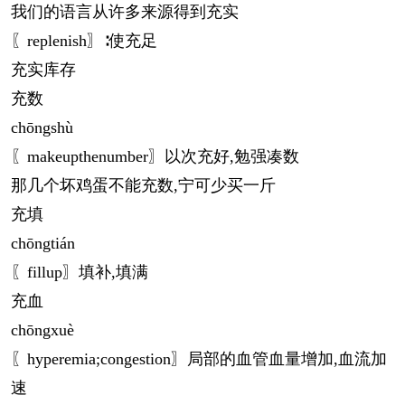
我们的语言从许多来源得到充实
〖replenish〗∶使充足
充实库存
充数
chōng
shù
〖makeupthenumber〗以次充好,勉强凑数
那几个坏鸡蛋不能充数,宁可少买一斤
充填
chōng
tián
〖fillup〗填补,填满
充血
chōng
xuè
〖hyperemia;congestion〗局部的血管血量增加,血流加
速