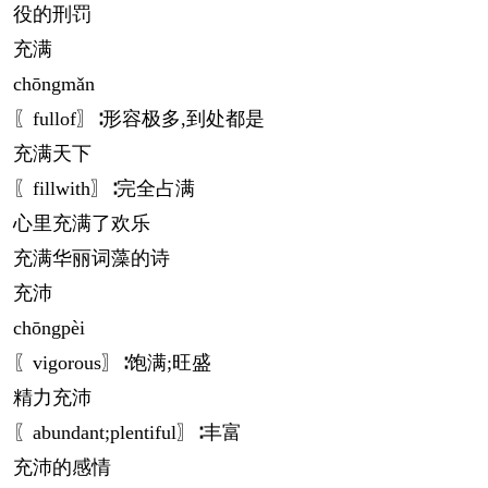
役的刑罚
充满
chōng
mǎn
〖fullof〗∶形容极多,到处都是
充满天下
〖fillwith〗∶完全占满
心里充满了欢乐
充满华丽词藻的诗
充沛
chōng
pèi
〖vigorous〗∶饱满;旺盛
精力充沛
〖abundant;plentiful〗∶丰富
充沛的感情