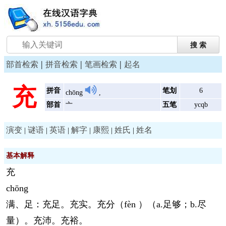
|
|
|
部首检索
拼音检索
笔画检索
起名
充
拼音
笔划
6
chōng
,
部首
亠
五笔
ycqb
演变
谜语
英语
解字
康熙
姓氏
姓名
|
|
|
|
|
|
基本解释
充
chōng
满、足：充足。充实。充分（fèn ）（a.足够；b.尽
量）。充沛。充裕。