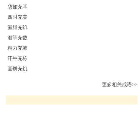
褎如充耳
四时充美
漏脯充饥
滥竽充数
精力充沛
汗牛充栋
画饼充饥
更多相关成语>>