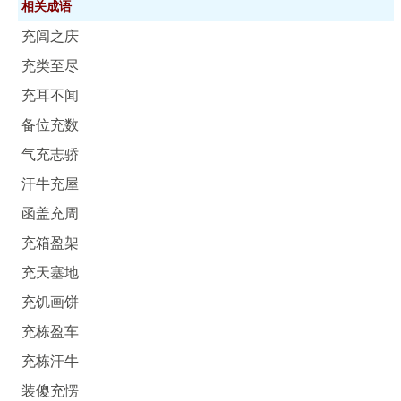
相关成语
充闾之庆
充类至尽
充耳不闻
备位充数
气充志骄
汗牛充屋
函盖充周
充箱盈架
充天塞地
充饥画饼
充栋盈车
充栋汗牛
装傻充愣