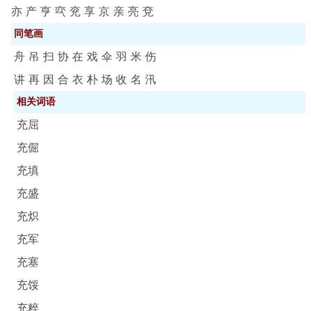
亦
产
亨
亪
兖
享
京
亲
亮
兗
同笔画
舟
吊
扫
协
在
戏
伞
羽
米
伤
讲
再
因
合
衣
朴
场
收
名
汛
相关词语
充屈
充倔
充填
充盛
充炽
充军
充塞
充馁
充粹