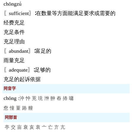
chōng
zú
〖sufficient〗∶在数量等方面能满足要求或需要的
经费充足
充足条件
充足理由
〖abundant〗∶富足的
雨量充足
〖adequate〗∶足够的
充足的起诉依据
同音字
chōng
:
沖
忡
茺
珫
浺
翀
舂
摏
嘃
憃
憧
罿
蹖
艟
同部首
亭
交
亩
衰
亥
衷
亠
亡
亣
亢