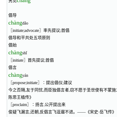
chāng
另见
倡导
chàng
dǎo
〖initiate;advocate〗率先提议;首倡
倡导和平共处五项原则
倡始
chàng
shǐ
〖initiate〗首先提议;首倡
倡言
chàng
yán
〖propose;initiate〗∶提出倡仪;建议
今之否隔,友于同忧,而臣独倡言者,窃不愿于圣世使有不蒙施
陈思王植传》
〖proclaim〗∶扬言,公开提出来
俊疑飞漏言,还朝,反倡言飞逗遛不进。——《宋史·岳飞传》