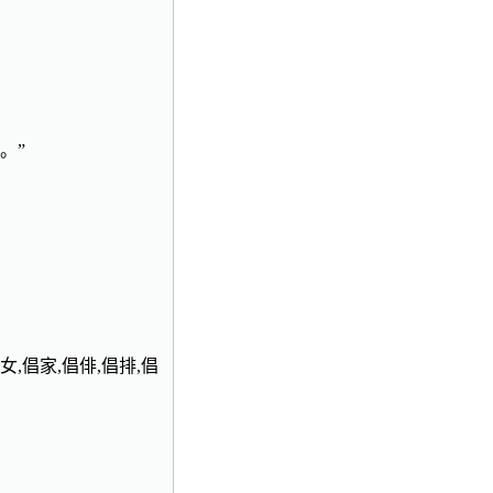
。”
,倡家,倡俳,倡排,倡