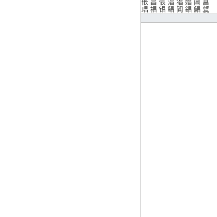
伥
昌
倀
淐
猖
娼
阊
菖
琩
裮
锠
鲳
閶
錩
鯧
鼚