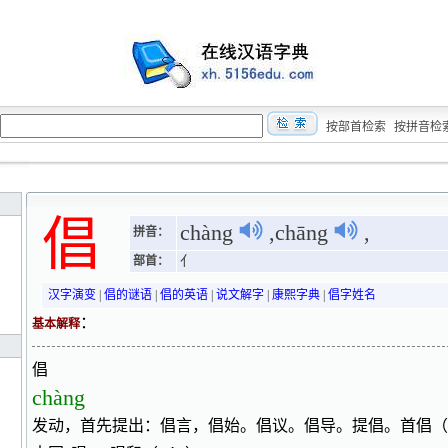
按部首检索
按拼音检
倡
chàng
,chāng
,
拼音：
部首：
亻
汉字演变
|
倡的谜语
|
倡的英语
|
说文解字
|
康熙字典
|
倡字姓名
：
基本解释
倡
chàng
发动，首先提出：倡言，倡始。倡议。倡导。提倡。首倡（