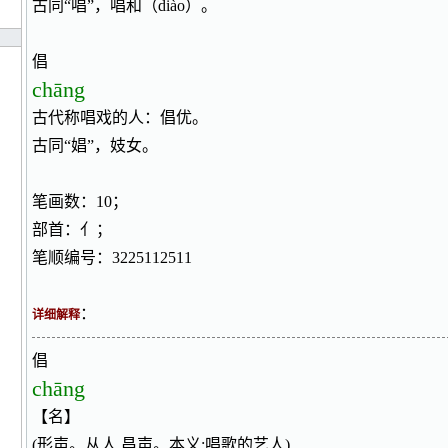
古同“唱”，唱和（diào）。
倡
chāng
古代称唱戏的人：倡优。
古同“娼”，妓女。
笔画数：10；
部首：亻；
笔顺编号：3225112511
：
详细解释
倡
chāng
【名】
(形声。从人,昌声。本义:唱歌的艺人)