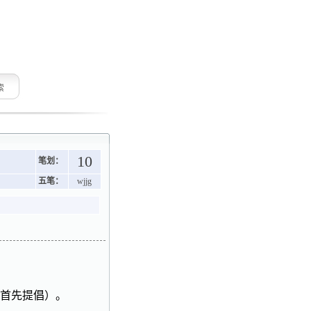
索
10
笔划：
五笔：
wjjg
首先提倡）。