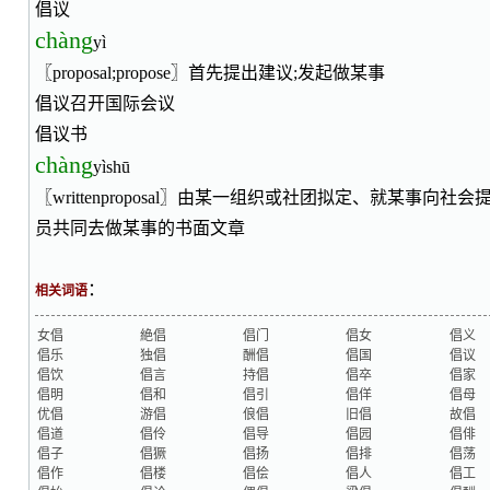
倡议
chàng
yì
〖proposal;propose〗首先提出建议;发起做某事
倡议召开国际会议
倡议书
chàng
yìshū
〖writtenproposal〗由某一组织或社团拟定、就某事向
员共同去做某事的书面文章
：
相关词语
女倡
絶倡
倡门
倡女
倡义
倡乐
独倡
酬倡
倡国
倡议
倡饮
倡言
持倡
倡卒
倡家
倡明
倡和
倡引
倡佯
倡母
优倡
游倡
俍倡
旧倡
故倡
倡道
倡伶
倡导
倡园
倡俳
倡子
倡獗
倡扬
倡排
倡荡
倡作
倡楼
倡侩
倡人
倡工