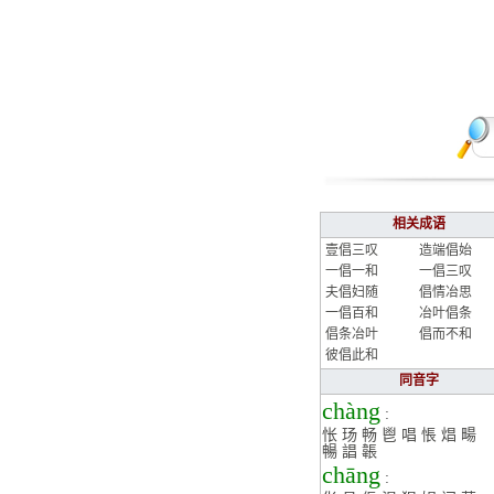
相关成语
壹倡三叹
造端倡始
一倡一和
一倡三叹
夫倡妇随
倡情冶思
一倡百和
冶叶倡条
倡条冶叶
倡而不和
彼倡此和
同音字
chàng
:
怅
玚
畅
鬯
唱
悵
焻
畼
暢
誯
韔
chāng
: