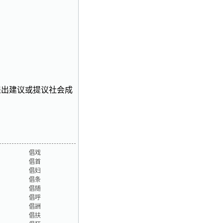
社会提出建议或提议社会成
倡戏
倡首
倡妇
倡条
倡随
倡呼
倡詶
倡扶