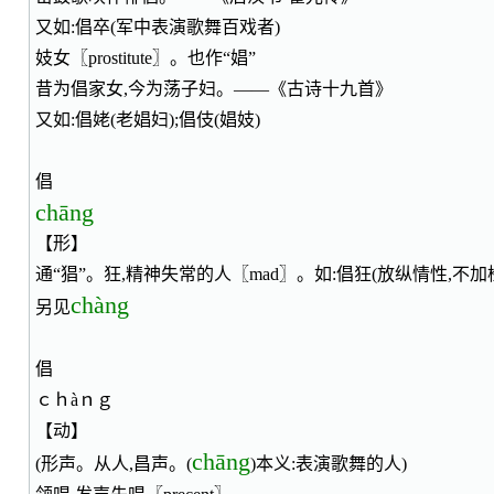
又如:倡卒(军中表演歌舞百戏者)
妓女〖prostitute〗。也作“娼”
昔为倡家女,今为荡子妇。——《古诗十九首》
又如:倡姥(老娼妇);倡伎(娼妓)
倡
chāng
【形】
通“猖”。狂,精神失常的人〖mad〗。如:倡狂(放纵情性,不加检
chàng
另见
倡
ｃｈàｎｇ
【动】
chāng
(形声。从人,昌声。(
)本义:表演歌舞的人)