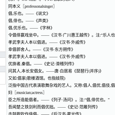
同本义〖professonalsinger〗
倡,乐也。——《说文》
倡,俳也。——《声类》
倡,优乐也。——《字林》
令倡俳赢戏坐中。——《汉书·广川惠王越传》。注:“乐人也
孝武李夫人本以倡进。——《汉书·外戚传》
幸倡郭舍人。——《汉书·东方朔传》
孝武李夫人本以倡进。——《汉书·外戚传》
优旃者,秦倡。——《史记·滑稽列传》
问其人,本长安倡女。——唐·白居易《琵琶行(并序)》
又如:倡家(歌楼酒馆。也指妓院)
泛指中国古代表演歌舞杂戏的艺人。又称:倡人,倡优,倡伎,倡女
妇〖musician;actress〗
臣之所造能倡者。——《列子·汤问》。注:“倡,俳优也。”
吾闻楚之铁剑利而倡优拙。——《史记·范雎列传》
击鼓歌吹作俳倡。——《后汉书·霍光传》