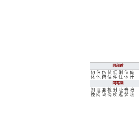
同部首
仞
伯
伤
仗
低
俐
位
俺
休
他
俯
估
件
住
体
什
同笔画
朗
谊
兼
桩
射
耻
脊
陪
挽
阅
缺
俺
唉
逛
爹
热