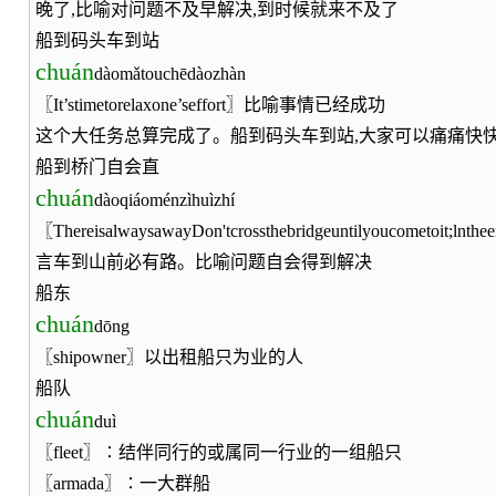
晚了,比喻对问题不及早解决,到时候就来不及了
船到码头车到站
chuán
dàomǎtouchēdàozhàn
〖It’stimetorelaxone’seffort〗比喻事情已经成功
这个大任务总算完成了。船到码头车到站,大家可以痛痛快快
船到桥门自会直
chuán
dàoqiáoménzìhuìzhí
〖ThereisalwaysawayDon'tcrossthebridgeuntilyoucometoit;lnt
言车到山前必有路。比喻问题自会得到解决
船东
chuán
dōng
〖shipowner〗以出租船只为业的人
船队
chuán
duì
〖fleet〗∶结伴同行的或属同一行业的一组船只
〖armada〗∶一大群船