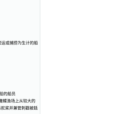
atman〗靠营运或捕捞为生计的船
划船的船员
在鳕或庸鲽渔场上从较大的
纵舵桨并兼管刺戳被銛