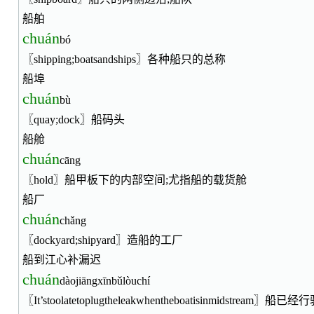
船舶
chuán
bó
〖shipping;boatsandships〗各种船只的总称
船埠
chuán
bù
〖quay;dock〗船码头
船舱
chuán
cāng
〖hold〗船甲板下的内部空间;尤指船的载货舱
船厂
chuán
chǎng
〖dockyard;shipyard〗造船的工厂
船到江心补漏迟
chuán
dàojiāngxīnbǔlòuchí
〖It’stoolatetoplugtheleakwhentheboatisinmidstre