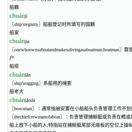
船籍
chuán
jí
〖ship'sregistry〗船舶登记时所填写的国籍
船家
chuán
jia
〖onewhoownsaboatandmakesalivingasaboatman;bo
户
船缆
chuán
lǎn
〖ship'sragging〗系船用的绳索
船老大
chuán
lǎodà
〖bowsman〗∶通常指被安置在小船船头负责管理工作不
〖thechiefcrewmanofaboat〗∶负责管理捕鲸艇或负责
船上放下小船的人;特指站在捕鲸艇尾部无座板的空位上操