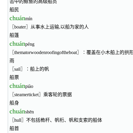
击中的鲸鱼的高级船员
船民
chuán
mín
〖boater〗从事水上运输,以船为家的人
船篷
chuán
péng
〖thematorwoodenroofingoftheboat〗∶覆盖在小木
雨
〖sail〗∶船上的帆
船票
chuán
piào
〖steamerticket〗乘客轮的票据
船身
chuán
shēn
〖hull〗不包括桅杆、帆桁、帆和支索的船体
船首