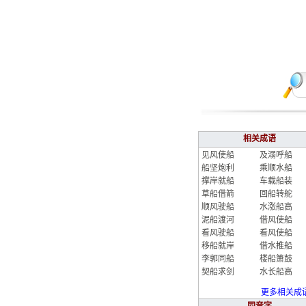
相关成语
见风使船
及溺呼船
船坚炮利
乘顺水船
撑岸就船
车载船装
草船借箭
回船转舵
顺风驶船
水涨船高
泥船渡河
借风使船
看风驶船
看风使船
移船就岸
借水推船
李郭同船
楼船箫鼓
契船求剑
水长船高
更多相关成语