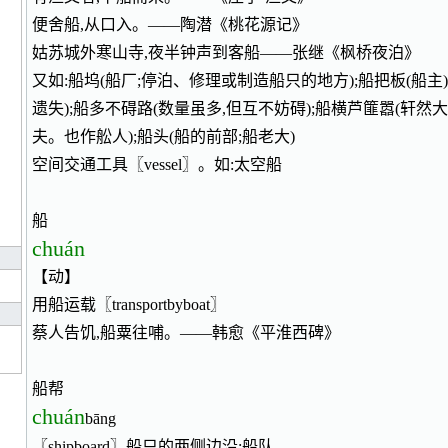
便舍船,从口入。——陶潜《桃花源记》
姑苏城外寒山寺,夜半钟声到客船——张继《枫桥夜泊》
又如:船坞(船厂;停泊、修理或制造船只的地方);船把板(船主
遗失);船多不碍路(数量虽多,但互不妨碍);船横芦篚嚣(轩然大
夫。也作舩人);船头(船的前部;船老大)
空间交通工具〖vessel〗。如:太空船
船
chuán
【动】
用船运载〖transportbyboat〗
蔡人告饥,船粟往哺。——韩愈《平淮西碑》
船帮
chuán
bāng
〖shipboard〗船只的两侧边沿;船队