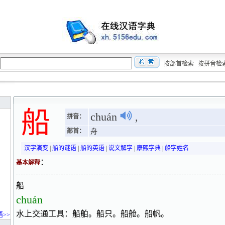
按部首检索
按拼音检
船
chuán
,
拼音：
部首：
舟
汉字演变
|
船的谜语
|
船的英语
|
说文解字
|
康熙字典
|
船字姓名
：
基本解释
船
chuán
水上交通工具：船舶。船只。船舱。船帆。
>>