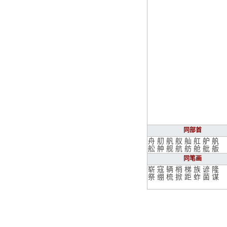
同部首
舟
舠
舤
舣
舢
舡
舮
舧
舩
舯
舰
航
舫
舱
舭
舨
同笔画
崭
寇
辆
梢
梯
族
谚
隆
祭
绷
梳
掀
距
蚱
菌
谋