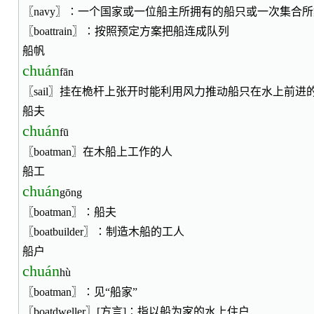
〖navy〗∶一个国家或一位船主所拥有的船只或一次集合
〖boattrain〗∶按照预定方案把船连成队列
船帆
chuán
fān
〖sail〗挂在桅杆上张开时能利用风力推动船只在水上前进
船夫
chuán
fū
〖boatman〗在木船上工作的人
船工
chuán
gōng
〖boatman〗∶船夫
〖boatbuilder〗∶制造木船的工人
船户
chuán
hù
〖boatman〗∶见“船家”
〖boatdweller〗[方言]∶指以船为家的水上住户