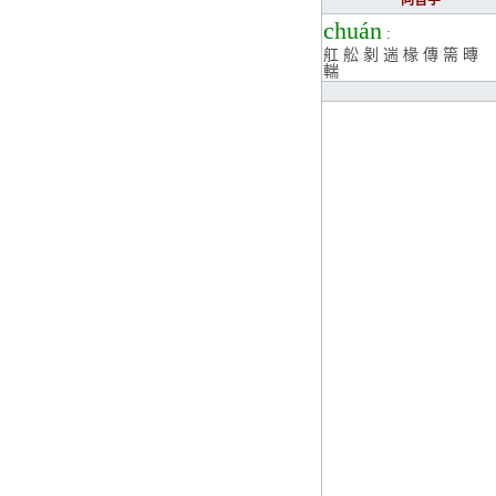
同音字
chuán
:
舡
舩
剶
遄
椽
傳
篅
暷
輲