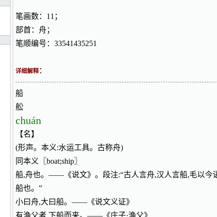
笔画数：11；
部首：舟；
笔顺编号：33541435251
：
详细解释
船
舩
chuán
【名】
(形声。本义:水运工具。古称舟)
同本义〖boat;ship〗
船,舟也。——《说文》。段注:“古人言舟,汉人言船,毛以今
船也。”
小曰舟,大曰船。——《说文义证》
有渔父者,下船而来。——《庄子·渔父》