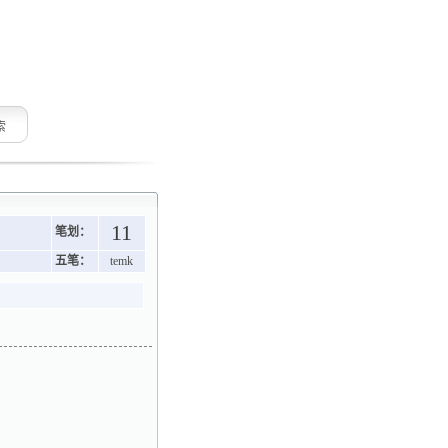
索
11
笔划：
五笔：
temk