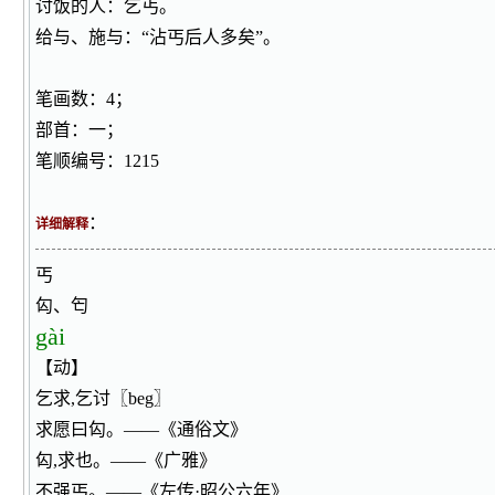
讨饭的人：乞丐。
给与、施与：“沾丐后人多矣”。
笔画数：4；
部首：一；
笔顺编号：1215
：
详细解释
丐
匃、匄
gài
【动】
乞求,乞讨〖beg〗
求愿曰匃。——《通俗文》
匃,求也。——《广雅》
不强丐。——《左传·昭公六年》