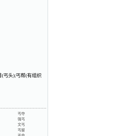
(丐头);丐帮(有组织
丐夺
强丐
文丐
丐留
丐命