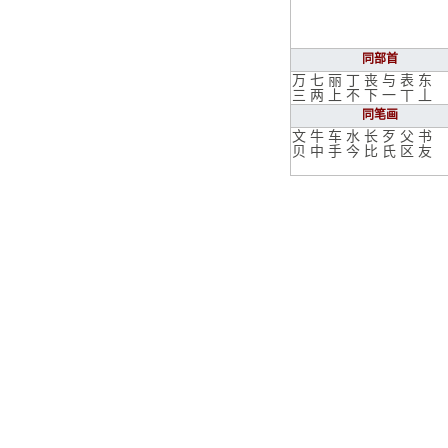
同部首
万
七
丽
丁
丧
与
表
东
三
两
上
不
下
一
丅
丄
同笔画
文
牛
车
水
长
歹
父
书
贝
中
手
今
比
氏
区
友