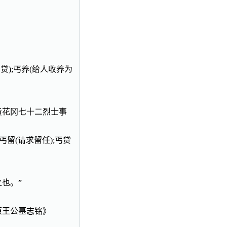
乞贷);丐养(给人收养为
黄花冈七十二烈士事
;丐留(请求留任);丐贷
也。”
原王公墓志铭》