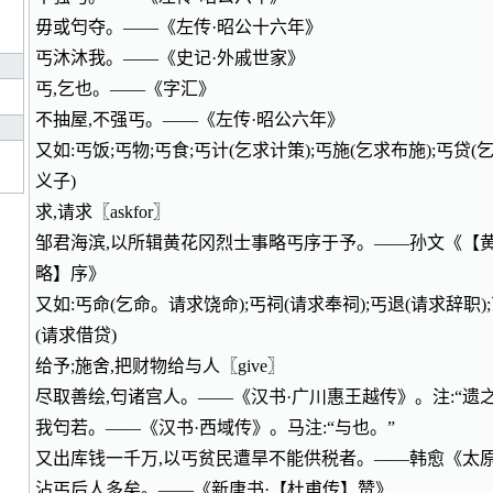
毋或匄夺。——《左传·昭公十六年》
丐沐沐我。——《史记·外戚世家》
丐,乞也。——《字汇》
不抽屋,不强丐。——《左传·昭公六年》
又如:丐饭;丐物;丐食;丐计(乞求计策);丐施(乞求布施);丐贷(
义子)
求,请求〖askfor〗
邹君海滨,以所辑黄花冈烈士事略丐序于予。——孙文《【
略】序》
又如:丐命(乞命。请求饶命);丐祠(请求奉祠);丐退(请求辞职)
(请求借贷)
给予;施舍,把财物给与人〖give〗
尽取善绘,匄诸宫人。——《汉书·广川惠王越传》。注:“遗之
我匄若。——《汉书·西域传》。马注:“与也。”
又出库钱一千万,以丐贫民遭旱不能供税者。——韩愈《太
沾丐后人多矣。——《新唐书·【杜甫传】赞》