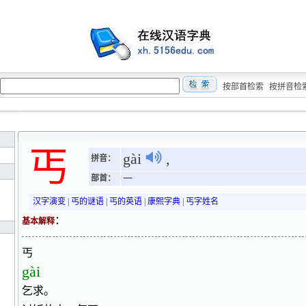
按部首检索
按拼音检
丐
gài
,
拼音：
部首：
一
汉字演变
|
丐的谜语
|
丐的英语
|
康熙字典
|
丐字姓名
：
基本解释
丐
gài
乞求。