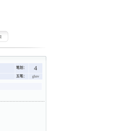
索
4
笔划：
五笔：
ghnv