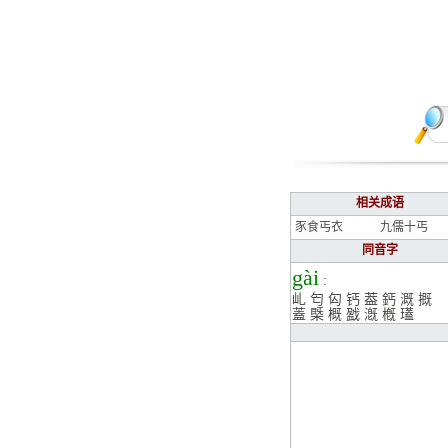
相关成语
豕食丐衣
九儒十丐
同音字
gài
:
乢
匄
匃
钙
葢
鈣
溉
摡
蓋
槩
概
戤
漑
槪
瓂