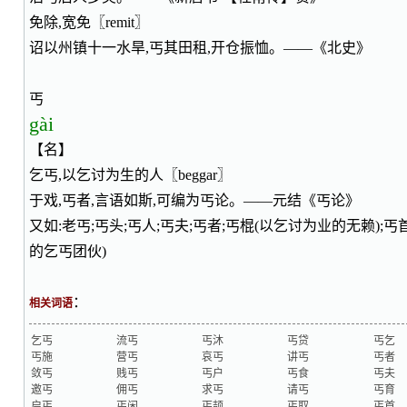
免除,宽免〖remit〗
诏以州镇十一水旱,丐其田租,开仓振恤。——《北史》
丐
gài
【名】
乞丐,以乞讨为生的人〖beggar〗
于戏,丐者,言语如斯,可编为丐论。——元结《丐论》
又如:老丐;丐头;丐人;丐夫;丐者;丐棍(以乞讨为业的无赖);丐首
的乞丐团伙)
：
相关词语
乞丐
流丐
丐沐
丐贷
丐乞
丐施
营丐
哀丐
讲丐
丐者
敛丐
贱丐
丐户
丐食
丐夫
邀丐
佣丐
求丐
请丐
丐育
启丐
丐闲
丐颉
丐取
丐首