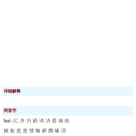
详细解释
同音字
huì
:
汇
卉
屶
屷
讳
泋
荟
诲
绘
贿
烩
恚
恵
彗
晦
秽
阓
喙
湏