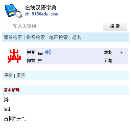
|
|
|
部首检索
拼音检索
笔画检索
起名
芔
拼音
笔划
9
huì
,
部首
艸
五笔
演变
康熙
|
|
基本解释
芔
huì
古同“卉”。