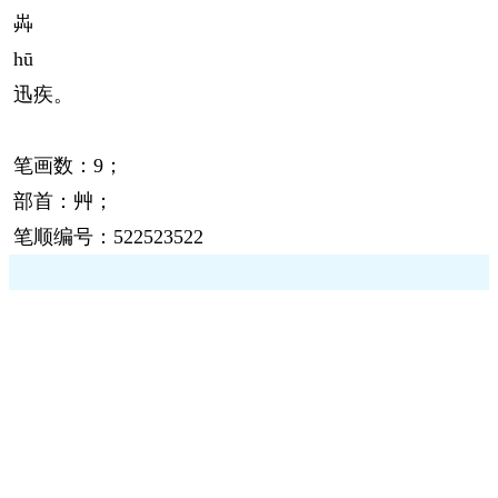
芔
hū
迅疾。
笔画数：9；
部首：艸；
笔顺编号：522523522