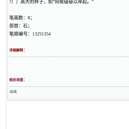
?）〕高大的样子，如“阳侯砐砐以岸起。”
笔画数：8；
部首：石；
笔顺编号：13251354
：
详细解释
：
相关词语
砐硪