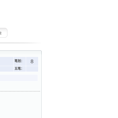
索
8
笔划：
五笔：