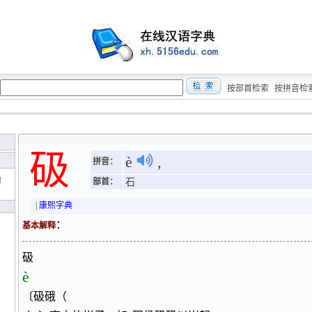
按部首检索
按拼音检
砐
è
,
拼音：
匎
部首：
石
|
康熙字典
：
基本解释
砐
è
〔砐硪（