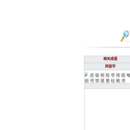
相关成语
同音字
è
:
戹
岋
呝
姶
咢
咹
砈
蚅
偔
卾
堊
悪
硆
軛
湂