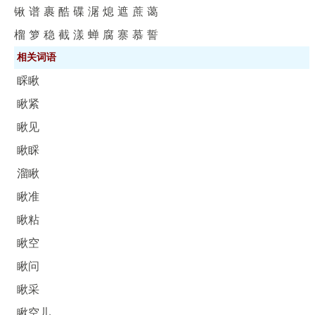
锹
谱
裹
酷
碟
潳
熄
遮
蔗
蔼
榴
箩
稳
截
漾
蝉
腐
寨
慕
誓
相关词语
睬瞅
瞅紧
瞅见
瞅睬
溜瞅
瞅准
瞅粘
瞅空
瞅问
瞅采
瞅空儿