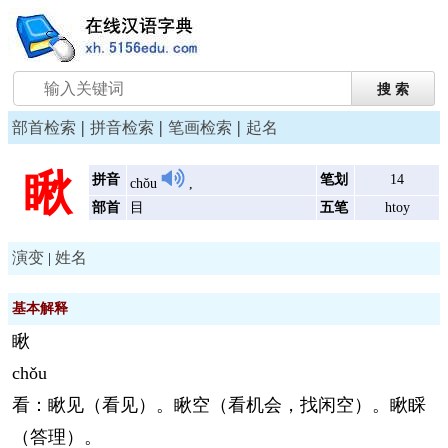
|
|
|
部首检索
拼音检索
笔画检索
起名
瞅
拼音
笔划
14
chǒu
,
部首
目
五笔
htoy
演变
姓名
|
基本解释
瞅
chǒu
看：瞅见（看见）。瞅空（看机会，找闲空）。瞅睬
（答理）。