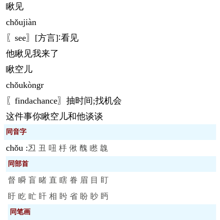
瞅见
chǒu
jiàn
〖see〗[方言]∶看见
他瞅见我来了
瞅空儿
chǒu
kòngr
〖findachance〗抽时间;找机会
这件事你瞅空儿和他谈谈
同音字
chǒu
:
丒
丑
吜
杽
偢
醜
矁
魗
同部首
督
瞬
盲
睹
直
瞎
眷
眉
目
盯
盱
盵
盳
盰
相
盻
省
盼
眇
眄
同笔画