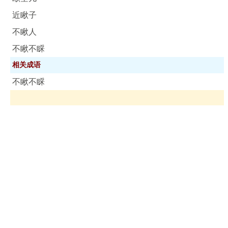
近瞅子
不瞅人
不瞅不睬
相关成语
不瞅不睬