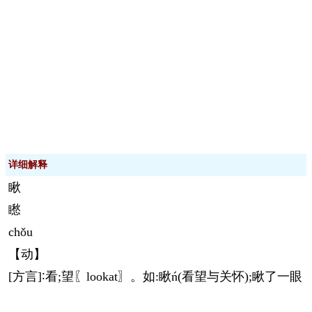
详细解释
瞅
矁
chǒu
【动】
[方言]∶看;望〖lookat〗。如:瞅ń(看望与关怀);瞅了一眼